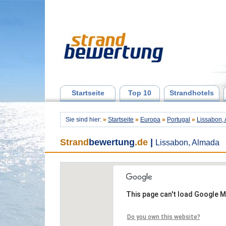
Startseite
Top 10
Strandhotels
Sie sind hier:
»
Startseite
»
Europa
»
Portugal
»
Lissabon,
Strand
bewertung
.de
|
Lissabon, Almada
This page can't load Google M
Do you own this website?