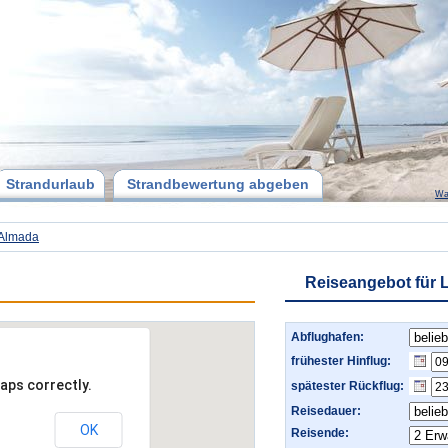
Strandurlaub
Strandbewertung abgeben
Wa
 Almada
Reiseangebot für 
Abflughafen:
frühester Hinflug:
aps correctly.
spätester Rückflug:
Reisedauer:
OK
Reisende: