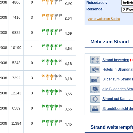
2038
4806
0
Reisedauer:
2,82
Reisende:
2038
7416
3
2,64
zur erweiterten Suche
2038
6822
0
4,09
Mehr zum Strand
2038
10190
1
4,64
Strand bewerten
(
2038
5243
0
4,18
Hotels in Strandn
2038
7392
3
3,18
Bilder zum Strand
alle Bilder des Str
2038
12143
3
3,55
Strand auf Karte a
2038
6589
0
Strandübersicht d
3,55
2038
11384
0
4,45
Strand weiterempf