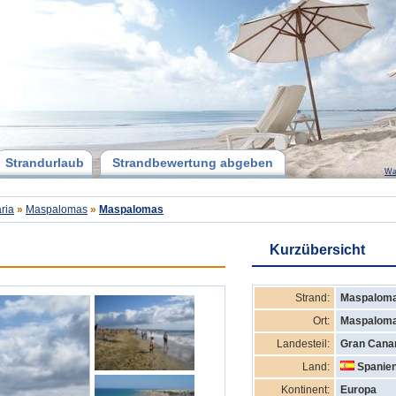
Strandurlaub
Strandbewertung abgeben
Wa
ria
»
Maspalomas
»
Maspalomas
Kurzübersicht
Strand:
Maspalom
Ort:
Maspalom
Landesteil:
Gran Cana
Land:
Spanie
Kontinent:
Europa