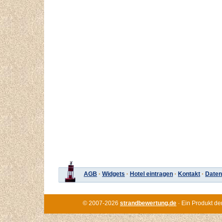
AGB
·
Widgets
·
Hotel eintragen
·
Kontakt
·
Daten
© 2007-2026
strandbewertung.de
· Ein Produkt de