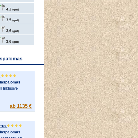
4,2
(gut)
3,5
(gut)
3,6
(gut)
3,6
(gut)
aspalomas
Maspalomas
ll Inklusive
ab 1135 €
era
Maspalomas