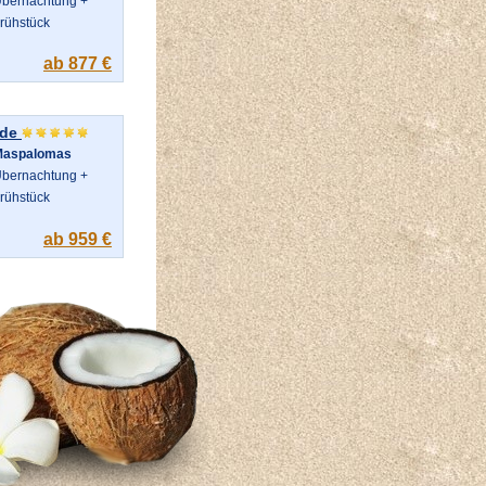
bernachtung +
rühstück
ab 877 €
nde
Maspalomas
bernachtung +
rühstück
ab 959 €