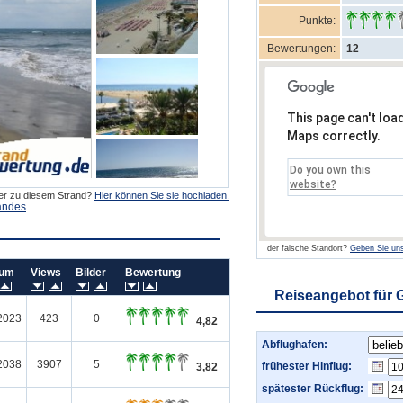
Punkte:
Bewertungen:
12
This page can't loa
Maps correctly.
Do you own this
website?
der zu diesem Strand?
Hier können Sie sie hochladen.
andes
der falsche Standort?
Geben Sie uns
tum
Views
Bilder
Bewertung
Reiseangebot für 
2023
423
0
4,82
Abflughafen:
2038
3907
5
frühester Hinflug:
3,82
spätester Rückflug: