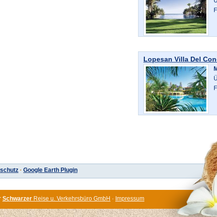
Ü
F
Lopesan Villa Del Co
Ü
F
schutz
·
Google Earth Plugin
r
Schwarzer
Reise u. Verkehrsbüro GmbH
·
Impressum