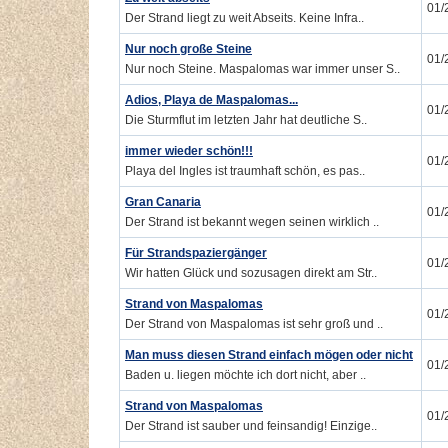
01/
Der Strand liegt zu weit Abseits. Keine Infra..
Nur noch große Steine
01/
Nur noch Steine. Maspalomas war immer unser S..
Adios, Playa de Maspalomas...
01/
Die Sturmflut im letzten Jahr hat deutliche S..
immer wieder schön!!!
01/
Playa del Ingles ist traumhaft schön, es pas..
Gran Canaria
01/
Der Strand ist bekannt wegen seinen wirklich ..
Für Strandspaziergänger
01/
Wir hatten Glück und sozusagen direkt am Str..
Strand von Maspalomas
01/
Der Strand von Maspalomas ist sehr groß und ..
Man muss diesen Strand einfach mögen oder nicht
01/
Baden u. liegen möchte ich dort nicht, aber ..
Strand von Maspalomas
01/
Der Strand ist sauber und feinsandig! Einzige..