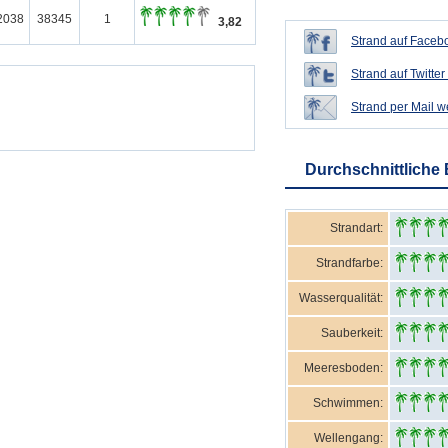
2038
38345
1
3,82
Strand auf Facebo
Strand auf Twitter 
Strand per Mail 
Durchschnittliche
Strandart:
Strandfarbe:
Wasserqualität:
Sauberkeit:
Meeresboden:
Schwimmen:
Wellengang: