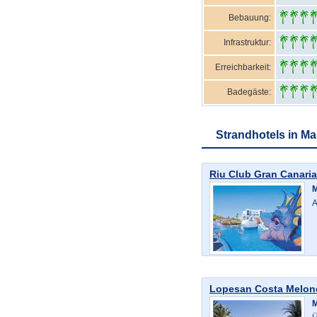
Bebauung:
Infrastruktur:
Erreichbarkeit:
Badegäste:
Strandhotels in M
Riu Club Gran Canaria
A
Lopesan Costa Melon