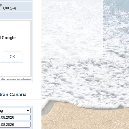
3,80
(gut)
d Google
OK
 die genauen Koordinaten!
Gran Canaria