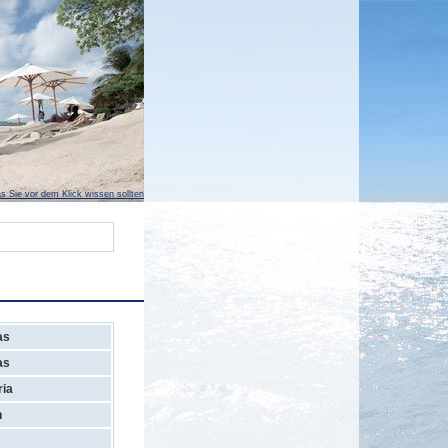
s Sie vor dem Klick wissen sollten
as
as
ria
n