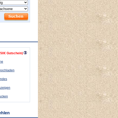
+50€ Gutschein)
ähe
 hochladen
andes
nzeigen
rucken
ehlen