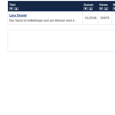
Titel
Datum
Views
B
Lara Strand
01/2038
35876
Der Sand ist mittelbeige und am Wasser wird e..