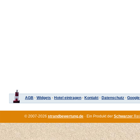
AGB
·
Widgets
·
Hotel eintragen
·
Kontakt
·
Datenschutz
·
Google
© 2007-2026
strandbewertung.de
· Ein Produkt der
Schwarzer
Rei