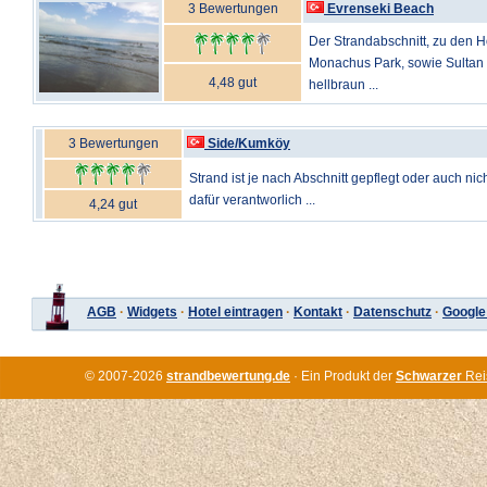
3 Bewertungen
Evrenseki Beach
Der Strandabschnitt, zu den 
Monachus Park, sowie Sultan o
4,48 gut
hellbraun ...
3 Bewertungen
Side/Kumköy
Strand ist je nach Abschnitt gepflegt oder auch nich
dafür verantworlich ...
4,24 gut
AGB
·
Widgets
·
Hotel eintragen
·
Kontakt
·
Datenschutz
·
Google
© 2007-2026
strandbewertung.de
· Ein Produkt der
Schwarzer
Rei