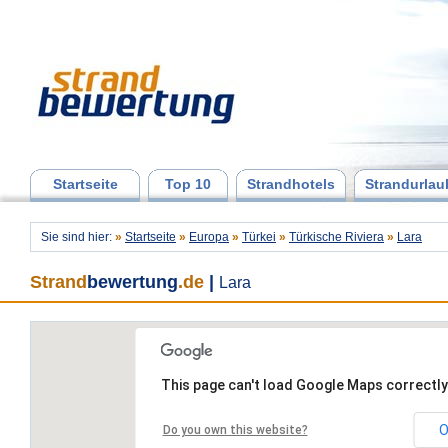
Startseite
Top 10
Strandhotels
Strandurlau
Sie sind hier:
»
Startseite
»
Europa
»
Türkei
»
Türkische Riviera
»
Lara
Strand
bewertung
.de
|
Lara
This page can't load Google Maps correctly
O
Do you own this website?