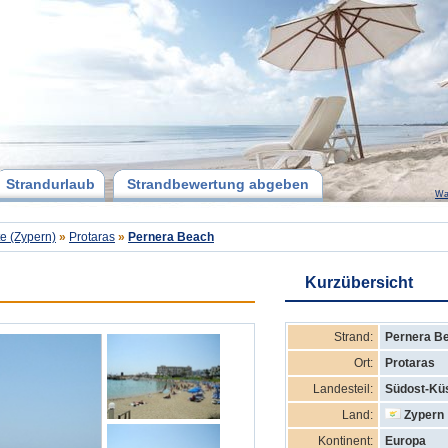
Strandurlaub
Strandbewertung abgeben
Wa
e (Zypern)
»
Protaras
»
Pernera Beach
Kurzübersicht
Strand:
Pernera B
Ort:
Protaras
Landesteil:
Südost-Küs
Land:
Zypern
Kontinent:
Europa