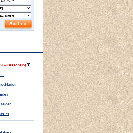
+50€ Gutschein)
ähe
 hochladen
andes
nzeigen
rucken
ehlen