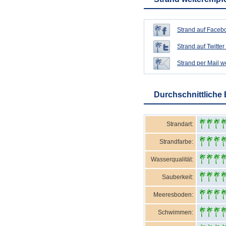
Strand auf Facebo
Strand auf Twitter 
Strand per Mail 
Durchschnittliche
Strandart:
Strandfarbe:
Wasserqualität:
Sauberkeit:
Meeresboden:
Schwimmen: