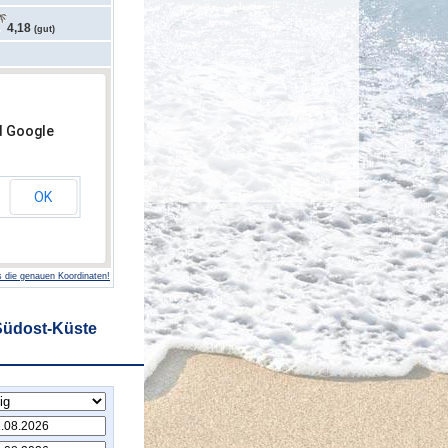
4,18
(gut)
d Google
OK
 die genauen Koordinaten!
Südost-Küste