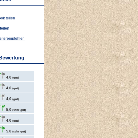
ok teilen
teilen
weiterempfehlen
 Bewertung
4,0
(gut)
4,0
(gut)
4,0
(gut)
5,0
(sehr gut)
4,0
(gut)
5,0
(sehr gut)