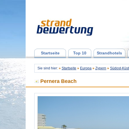
Startseite
Top 10
Strandhotels
Sie sind hier:
»
Startseite
»
Europa
»
Zypern
»
Südost-Küst
Pernera Beach