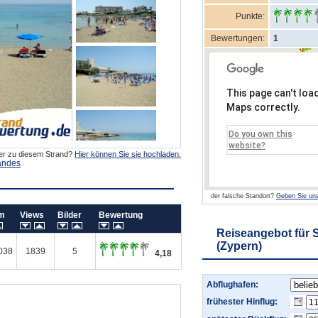
Punkte:
Bewertungen:
1
This page can't loa
Maps correctly.
Do you own this
website?
der zu diesem Strand?
Hier können Sie sie hochladen.
andes
der falsche Standort?
Geben Sie uns
um
Views
Bilder
Bewertung
Reiseangebot für 
(Zypern)
038
1839
5
4,18
Abflughafen:
frühester Hinflug: