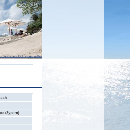
s Sie vor dem Klick wissen sollten
each
te (Zypern)