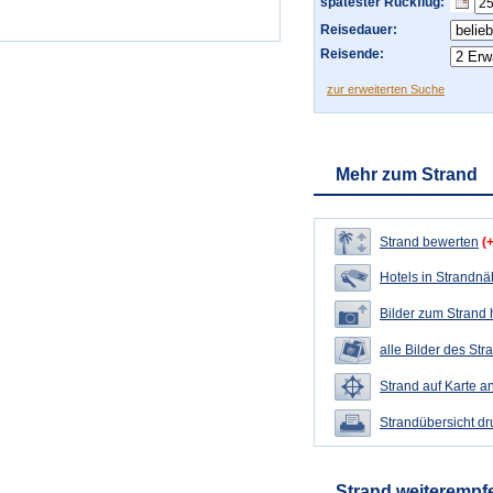
spätester Rückflug:
Reisedauer:
Reisende:
zur erweiterten Suche
Mehr zum Strand
Strand bewerten
(
Hotels in Strandn
Bilder zum Strand
alle Bilder des Str
Strand auf Karte a
Strandübersicht d
Strand weiterempf