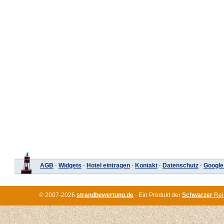
AGB
·
Widgets
·
Hotel eintragen
·
Kontakt
·
Datenschutz
·
Google
© 2007-2026
strandbewertung.de
· Ein Produkt der
Schwarzer
Rei