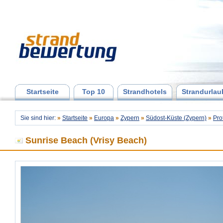
Startseite
Top 10
Strandhotels
Strandurlau
Sie sind hier:
»
Startseite
»
Europa
»
Zypern
»
Südost-Küste (Zypern)
»
Pro
Sunrise Beach (Vrisy Beach)