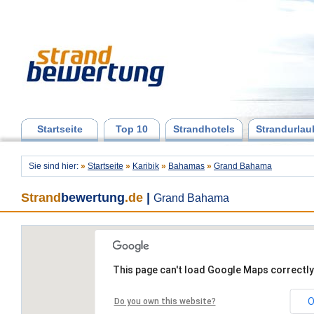
Startseite
Top 10
Strandhotels
Strandurlau
Sie sind hier:
»
Startseite
»
Karibik
»
Bahamas
»
Grand Bahama
Strand
bewertung
.de
|
Grand Bahama
This page can't load Google Maps correctly
O
Do you own this website?