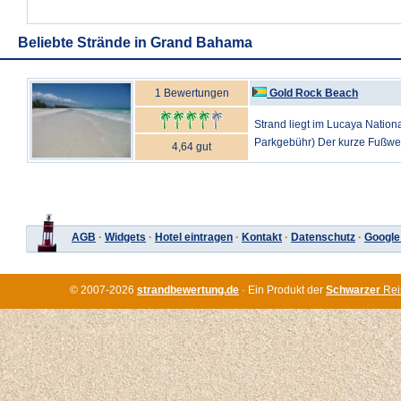
Beliebte Strände in Grand Bahama
1 Bewertungen
Gold Rock Beach
Strand liegt im Lucaya Nationa
Parkgebühr) Der kurze Fußweg f
4,64 gut
AGB
·
Widgets
·
Hotel eintragen
·
Kontakt
·
Datenschutz
·
Google
© 2007-2026
strandbewertung.de
· Ein Produkt der
Schwarzer
Rei