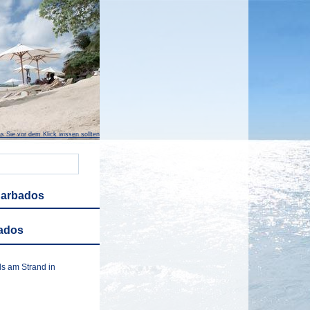
s Sie vor dem Klick wissen sollten
 Barbados
bados
ls am Strand in