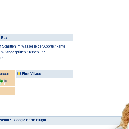
y Bay
 Schritten im Wasser leider Abbruchkante
 mit angespülten Steinen und
n. ...
ungen
Fitts Village
...
gut
schutz
·
Google Earth Plugin