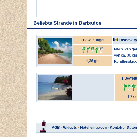
Beliebte Strände in Barbados
1 Bewertungen
Discover
Nach wenigen
von ca. 30 cm
4,36 gut
Korallenstücke
1 Bewert
4,27 
AGB
·
Widgets
·
Hotel eintragen
·
Kontakt
·
Daten