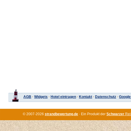
AGB
·
Widgets
·
Hotel eintragen
·
Kontakt
·
Datenschutz
·
Google
© 2007-2026
strandbewertung.de
· Ein Produkt der
Schwarzer
Rei