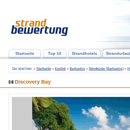
Startseite
Top 10
Strandhotels
Strandurlau
Sie sind hier:
»
Startseite
»
Karibik
»
Barbados
»
Westküste (Barbados)
»
H
Discovery Bay