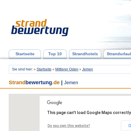
Startseite
Top 10
Strandhotels
Strandurlau
Sie sind hier:
»
Startseite
»
Mittlerer Osten
»
Jemen
Strand
bewertung
.de
|
Jemen
This page can't load Google Maps correctly
O
Do you own this website?