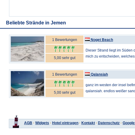
Beliebte Strände in Jemen
1 Bewertungen
Noget Beach
Dieser Strand liegt im Süden d
mich zu entscheiden, welches 
5,00 sehr gut
1 Bewertungen
Qalansiah
ganz im westen der insel befi
qalansiah. endlos weißer sands
5,00 sehr gut
AGB
·
Widgets
·
Hotel eintragen
·
Kontakt
·
Datenschutz
·
Google