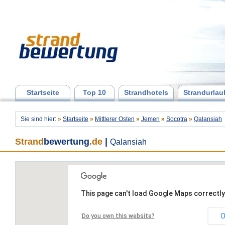
Startseite
Top 10
Strandhotels
Strandurlau
Sie sind hier:
»
Startseite
»
Mittlerer Osten
»
Jemen
»
Socotra
»
Qalansiah
Strand
bewertung
.de
|
Qalansiah
This page can't load Google Maps correctly
O
Do you own this website?