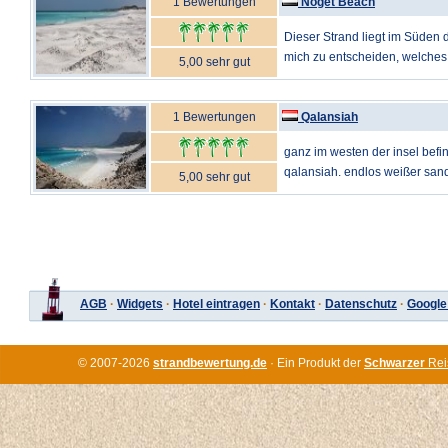
1 Bewertungen
Noget Beach
Dieser Strand liegt im Süden d
mich zu entscheiden, welches 
5,00 sehr gut
1 Bewertungen
Qalansiah
ganz im westen der insel befi
qalansiah. endlos weißer sands
5,00 sehr gut
AGB
·
Widgets
·
Hotel eintragen
·
Kontakt
·
Datenschutz
·
Google
© 2007-2026
strandbewertung.de
· Ein Produkt der
Schwarzer
Rei