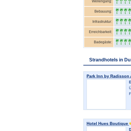
Wellengang:
Bebauung:
Infrastruktur:
Erreichbarkeit:
Badegäste:
Strandhotels in Du
Park Inn by Radisson 
D
Ü
F
Hotel Hues Boutique
D