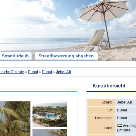
Strandurlaub
Strandbewertung abgeben
Wa
abische Emirate
»
Dubai
»
Dubai
»
Jebel Ali
Kurzübersicht
Strand:
Jebel Ali
Ort:
Dubai
Landesteil:
Dubai
Vereini
Land:
Emirate