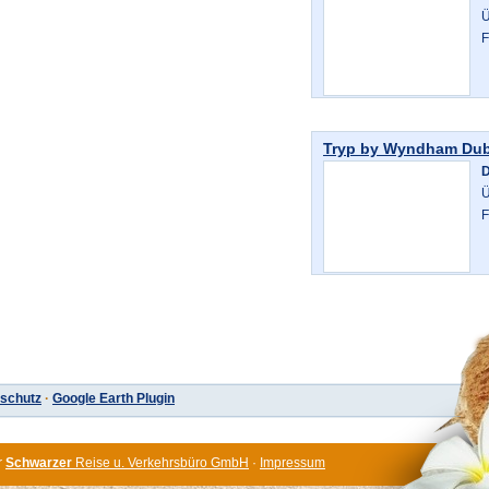
Ü
F
Tryp by Wyndham Dub
D
Ü
F
schutz
·
Google Earth Plugin
r
Schwarzer
Reise u. Verkehrsbüro GmbH
·
Impressum