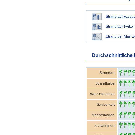
Strand auf Facebo
Strand auf Twitter 
Strand per Mail 
Durchschnittliche
Strandart:
Strandfarbe:
Wasserqualität:
Sauberkeit:
Meeresboden:
Schwimmen: