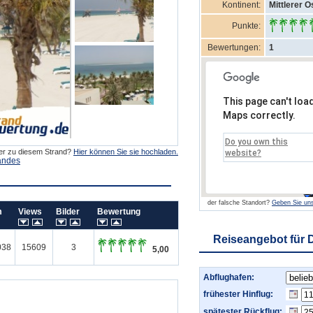
Kontinent:
Mittlerer O
Punkte:
Bewertungen:
1
This page can't loa
Maps correctly.
Do you own this
der zu diesem Strand?
Hier können Sie sie hochladen.
website?
andes
der falsche Standort?
Geben Sie uns
um
Views
Bilder
Bewertung
Reiseangebot für 
038
15609
3
5,00
Abflughafen:
frühester Hinflug:
spätester Rückflug: