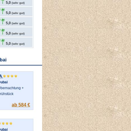
5,0
(sehr gut)
5,0
(sehr gut)
5,0
(sehr gut)
5,0
(sehr gut)
5,0
(sehr gut)
bai
A
ubai
bernachtung +
rühstück
ab 584 €
ubai