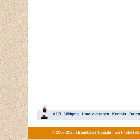
AGB
·
Widgets
·
Hotel eintragen
·
Kontakt
·
Daten
© 2007-2026
strandbewertung.de
· Ein Produkt de