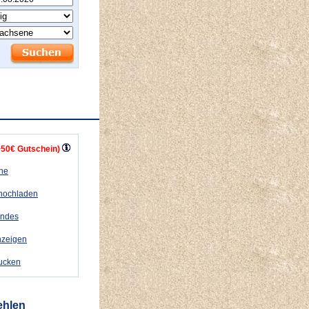
+50€ Gutschein)
ähe
 hochladen
andes
nzeigen
rucken
ehlen