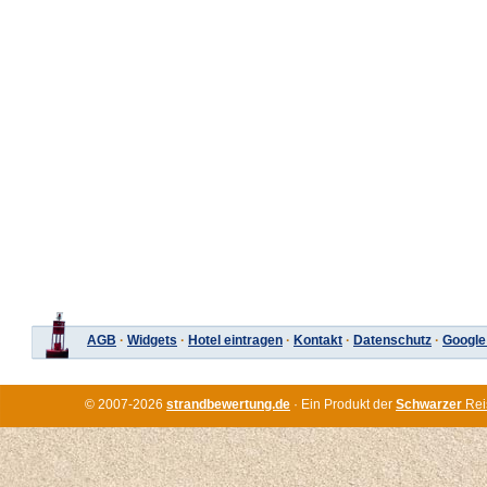
AGB
·
Widgets
·
Hotel eintragen
·
Kontakt
·
Datenschutz
·
Google
© 2007-2026
strandbewertung.de
· Ein Produkt der
Schwarzer
Rei