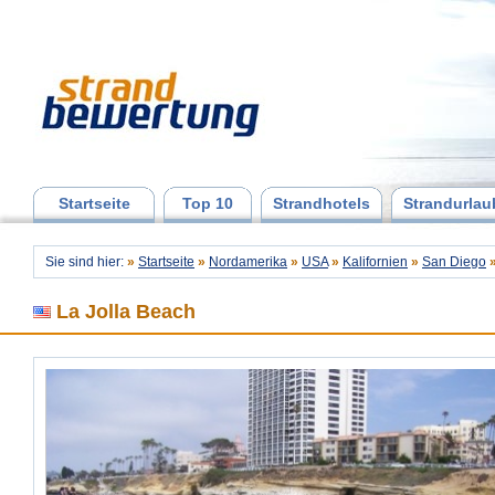
Startseite
Top 10
Strandhotels
Strandurlau
Sie sind hier:
»
Startseite
»
Nordamerika
»
USA
»
Kalifornien
»
San Diego
La Jolla Beach