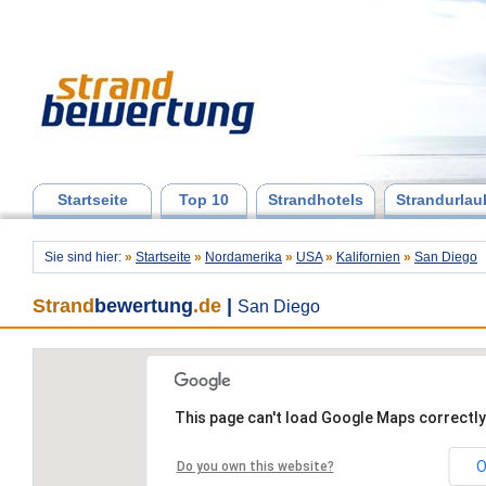
Startseite
Top 10
Strandhotels
Strandurlau
Sie sind hier:
»
Startseite
»
Nordamerika
»
USA
»
Kalifornien
»
San Diego
Strand
bewertung
.de
|
San Diego
This page can't load Google Maps correctly
O
Do you own this website?