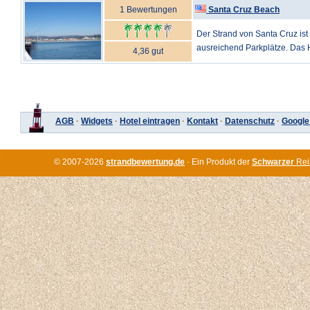
1 Bewertungen
Santa Cruz Beach
Der Strand von Santa Cruz ist 
ausreichend Parkplätze. Das H
4,36 gut
AGB
·
Widgets
·
Hotel eintragen
·
Kontakt
·
Datenschutz
·
Google
© 2007-2026
strandbewertung.de
· Ein Produkt der
Schwarzer
Rei