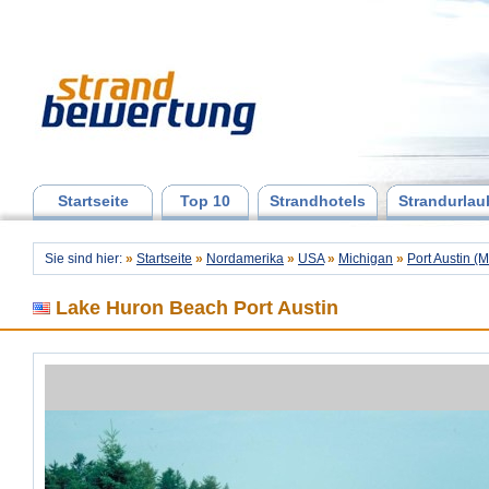
Startseite
Top 10
Strandhotels
Strandurlau
Sie sind hier:
»
Startseite
»
Nordamerika
»
USA
»
Michigan
»
Port Austin (
Lake Huron Beach Port Austin