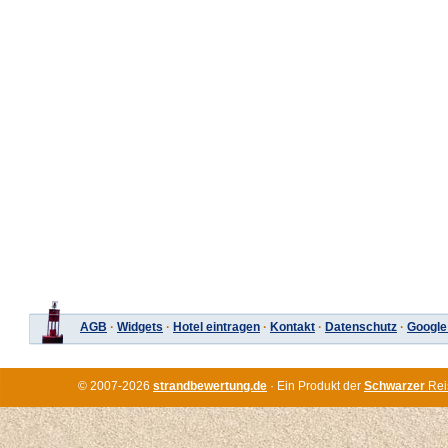
AGB
·
Widgets
·
Hotel eintragen
·
Kontakt
·
Datenschutz
·
Google
© 2007-2026
strandbewertung.de
· Ein Produkt der
Schwarzer
Rei