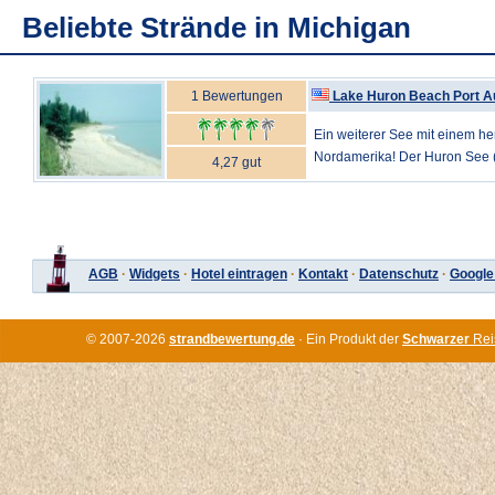
Beliebte Strände in Michigan
1 Bewertungen
Lake Huron Beach Port A
Ein weiterer See mit einem her
Nordamerika! Der Huron See (L
4,27 gut
AGB
·
Widgets
·
Hotel eintragen
·
Kontakt
·
Datenschutz
·
Google
© 2007-2026
strandbewertung.de
· Ein Produkt der
Schwarzer
Rei