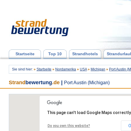
Startseite
Top 10
Strandhotels
Strandurlau
Sie sind hier:
»
Startseite
»
Nordamerika
»
USA
»
Michigan
»
Port Austin (
Strand
bewertung
.de
|
Port Austin (Michigan)
This page can't load Google Maps correctly
O
Do you own this website?