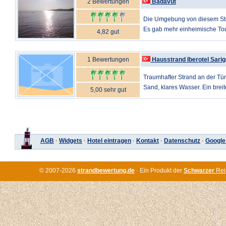
2 Bewertungen
Badavut
Die Umgebung von diesem Str
Es gab mehr einheimische Tour
4,82 gut
1 Bewertungen
Hausstrand Iberotel Sari
Traumhafter Strand an der Tür
Sand, klares Wasser. Ein breit
5,00 sehr gut
AGB
·
Widgets
·
Hotel eintragen
·
Kontakt
·
Datenschutz
·
Google
© 2007-2026
strandbewertung.de
· Ein Produkt der
Schwarzer
Rei