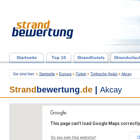
Startseite
Top 10
Strandhotels
Strandurlau
Sie sind hier:
»
Startseite
»
Europa
»
Türkei
»
Türkische Ägäis
»
Akcay
Strand
bewertung
.de
|
Akcay
This page can't load Google Maps correctly
O
Do you own this website?