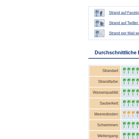
Strand auf Facebo
Strand auf Twitter 
Strand per Mail 
Durchschnittliche
Strandart:
Strandfarbe:
Wasserqualität:
Sauberkeit:
Meeresboden:
Schwimmen:
Wellengang: