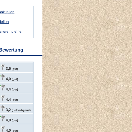
ok teilen
teilen
weiterempfehlen
 Bewertung
3,6
(gut)
4,0
(gut)
4,4
(gut)
4,4
(gut)
3,2
(befriedigend)
4,0
(gut)
4,0
(gut)