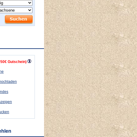
+50€ Gutschein)
ähe
 hochladen
andes
nzeigen
rucken
ehlen