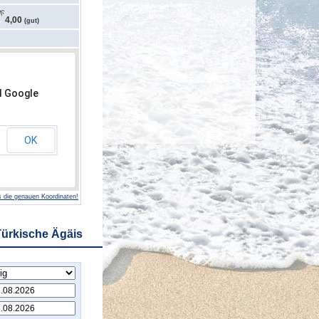
4,00
(gut)
d Google
OK
 die genauen Koordinaten!
Türkische Ägäis