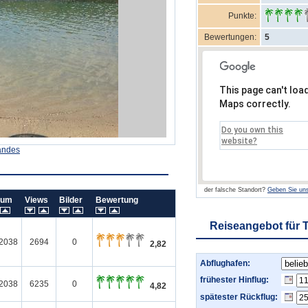
Punkte:
Bewertungen:
5
This page can't loa
Maps correctly.
Do you own this
website?
andes
der falsche Standort?
Geben Sie uns
tum
Views
Bilder
Bewertung
Reiseangebot für 
/2038
2694
0
2,82
Abflughafen:
frühester Hinflug:
/2038
6235
0
4,82
spätester Rückflug: