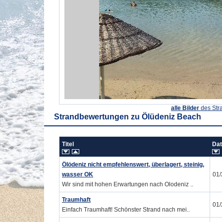
alle Bilder
des Str
Strandbewertungen zu
Ölüdeniz Beach
Titel
Da
Ölödeniz nicht empfehlenswert, überlagert, steinig,
wasser OK
01
Wir sind mit hohen Erwartungen nach Olodeniz ..
Traumhaft
01
Einfach Traumhaft! Schönster Strand nach mei..