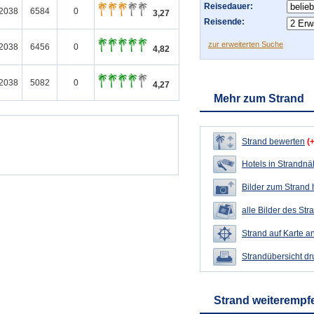
Reisedauer:
/2038
6584
0
3,27
Reisende:
zur erweiterten Suche
/2038
6456
0
4,82
/2038
5082
0
4,27
Mehr zum Strand
Strand bewerten
(
Hotels in Strandn
Bilder zum Strand
alle Bilder des Str
Strand auf Karte a
Strandübersicht d
Strand weiterempf