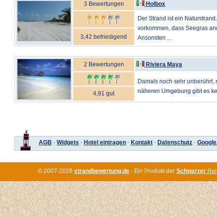
3 Bewertungen
Holbox
Der Strand ist ein Naturstrand
vorkommen, dass Seegras an
3,42 befriedigend
Ansonsten ...
2 Bewertungen
Riviera Maya
Damals noch sehr unberührt, n
näheren Umgebung gibt es kein
4,91 gut
AGB
·
Widgets
·
Hotel eintragen
·
Kontakt
·
Datenschutz
·
Google
© 2007-2026
strandbewertung.de
· Ein Produkt der
Schwarzer
Rei