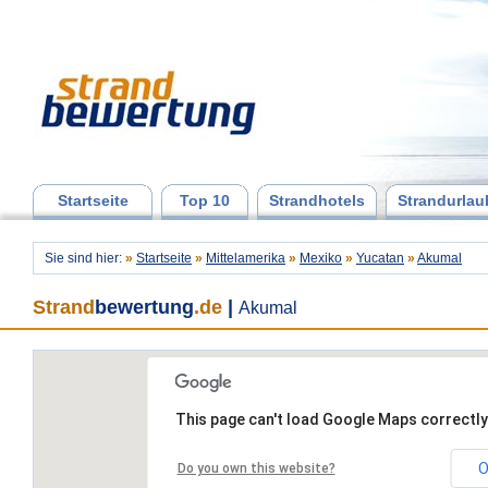
Startseite
Top 10
Strandhotels
Strandurlau
Sie sind hier:
»
Startseite
»
Mittelamerika
»
Mexiko
»
Yucatan
»
Akumal
Strand
bewertung
.de
|
Akumal
This page can't load Google Maps correctly
O
Do you own this website?