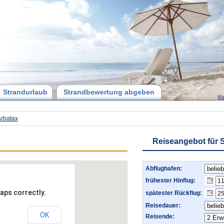
Strandurlaub
Strandbewertung abgeben
Wa
rbatax
Reiseangebot für 
Abflughafen:
frühester Hinflug:
aps correctly.
spätester Rückflug:
Reisedauer:
OK
Reisende: