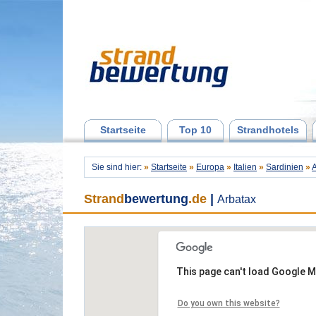
Startseite
Top 10
Strandhotels
Sie sind hier:
»
Startseite
»
Europa
»
Italien
»
Sardinien
»
A
Strand
bewertung
.de
|
Arbatax
This page can't load Google M
Do you own this website?