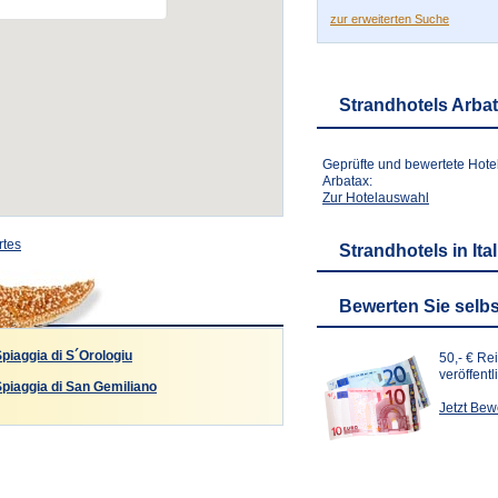
zur erweiterten Suche
Strandhotels Arba
Geprüfte und bewertete Hote
Arbatax:
Zur Hotelauswahl
rtes
Strandhotels in Ita
Bewerten Sie selbs
piaggia di S´Orologiu
50,- € Re
veröffent
piaggia di San Gemiliano
Jetzt Be