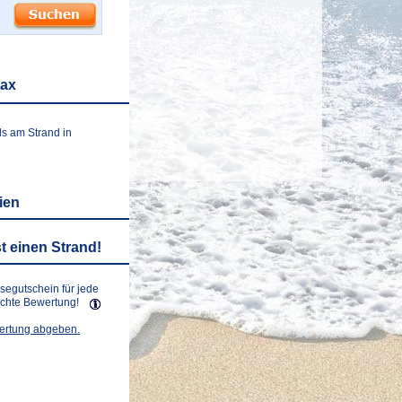
tax
ls am Strand in
lien
t einen Strand!
isegutschein für jede
lichte Bewertung!
wertung abgeben.