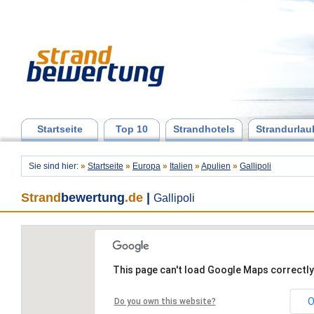
Startseite
Top 10
Strandhotels
Strandurlau
Sie sind hier:
»
Startseite
»
Europa
»
Italien
»
Apulien
»
Gallipoli
Strand
bewertung
.de
|
Gallipoli
This page can't load Google Maps correctly
O
Do you own this website?