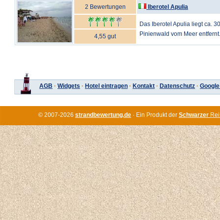
2 Bewertungen
Iberotel Apulia
Das Iberotel Apulia liegt ca. 
Pinienwald vom Meer entfernt. 
4,55 gut
AGB
·
Widgets
·
Hotel eintragen
·
Kontakt
·
Datenschutz
·
Google
© 2007-2026
strandbewertung.de
· Ein Produkt der
Schwarzer
Rei