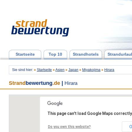
Startseite
Top 10
Strandhotels
Strandurlau
Sie sind hier:
»
Startseite
»
Asien
»
Japan
»
Miyakojima
»
Hirara
Strand
bewertung
.de
|
Hirara
This page can't load Google Maps correctly
O
Do you own this website?