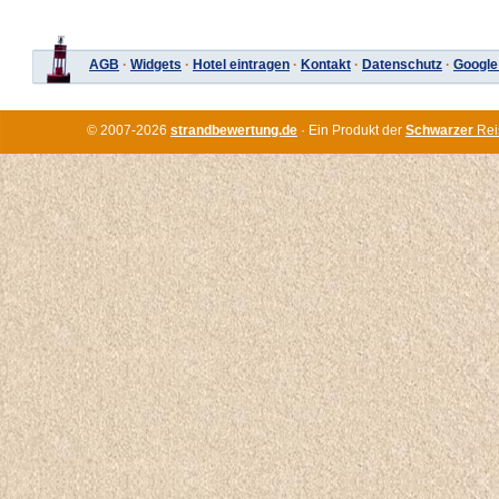
AGB
·
Widgets
·
Hotel eintragen
·
Kontakt
·
Datenschutz
·
Google
© 2007-2026
strandbewertung.de
· Ein Produkt der
Schwarzer
Rei