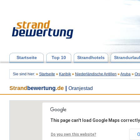
Startseite
Top 10
Strandhotels
Strandurlau
Sie sind hier:
»
Startseite
»
Karibik
»
Niederländische Antillen
»
Aruba
»
Or
Strand
bewertung
.de
|
Oranjestad
This page can't load Google Maps correctly
O
Do you own this website?