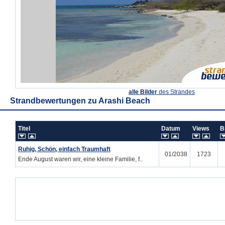
alle Bilder
des Strandes
Strandbewertungen zu
Arashi Beach
Titel
Datum
Views
B
Ruhig, Schön, einfach Traumhaft
01/2038
1723
Ende August waren wir, eine kleine Familie, f..