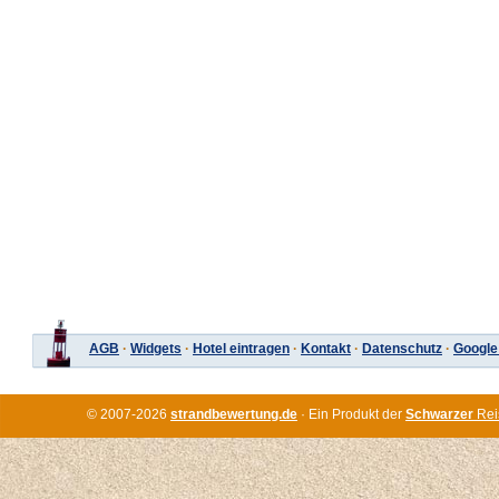
AGB
·
Widgets
·
Hotel eintragen
·
Kontakt
·
Datenschutz
·
Google
© 2007-2026
strandbewertung.de
· Ein Produkt der
Schwarzer
Rei