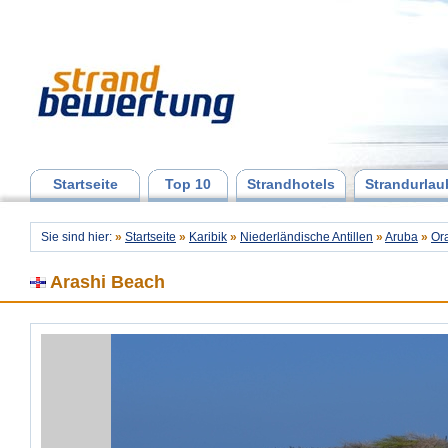
Startseite
Top 10
Strandhotels
Strandurlau
Sie sind hier:
»
Startseite
»
Karibik
»
Niederländische Antillen
»
Aruba
»
Or
Arashi Beach