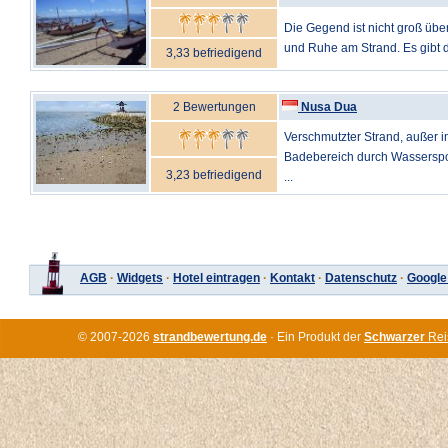
Die Gegend ist nicht groß über
und Ruhe am Strand. Es gibt di
3,33 befriedigend
2 Bewertungen
Nusa Dua
Verschmutzter Strand, außer i
Badebereich durch Wasserspor
3,23 befriedigend
...
AGB
·
Widgets
·
Hotel eintragen
·
Kontakt
·
Datenschutz
·
Google
© 2007-2026
strandbewertung.de
· Ein Produkt der
Schwarzer
Rei