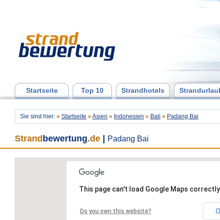
Startseite
Top 10
Strandhotels
Strandurlau
Sie sind hier:
»
Startseite
»
Asien
»
Indonesien
»
Bali
»
Padang Bai
Strand
bewertung
.de
|
Padang Bai
This page can't load Google Maps correctly
O
Do you own this website?