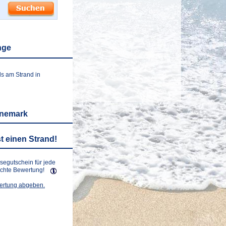
nge
ls am Strand in
änemark
t einen Strand!
isegutschein für jede
lichte Bewertung!
wertung abgeben.