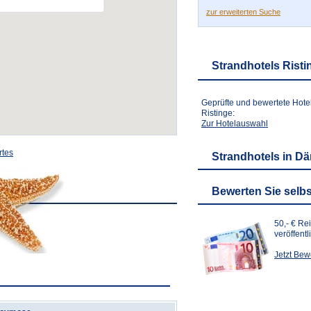
zur erweiterten Suche
Strandhotels Risti
Geprüfte und bewertete Hote
Ristinge:
Zur Hotelauswahl
rtes
Strandhotels in D
Bewerten Sie selbs
50,- € Re
veröffent
Jetzt Be