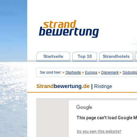
Startseite
Top 10
Strandhotels
Sie sind hier:
»
Startseite
»
Europa
»
Dänemark
»
Südostjü
Strand
bewertung
.de
|
Ristinge
This page can't load Google M
Do you own this website?