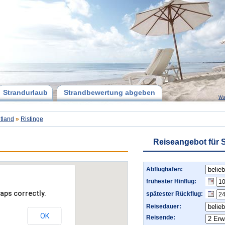
Strandurlaub
Strandbewertung abgeben
Wa
tland
»
Ristinge
Reiseangebot für 
Abflughafen:
frühester Hinflug:
aps correctly.
spätester Rückflug:
Reisedauer:
OK
Reisende: