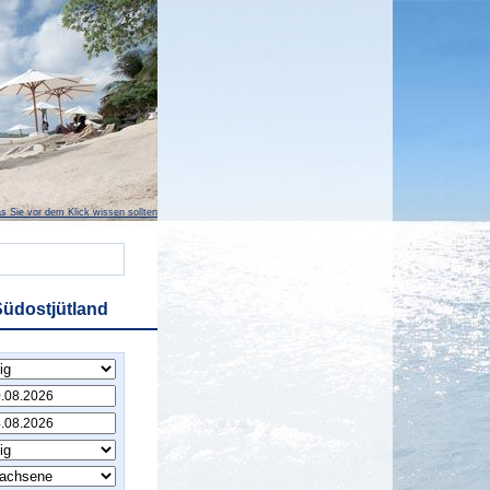
s Sie vor dem Klick wissen sollten
Südostjütland