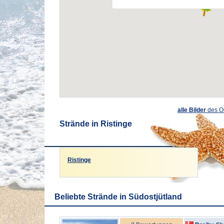
alle Bilder
des O
Strände in Ristinge
Ristinge
Beliebte Strände in Südostjütland