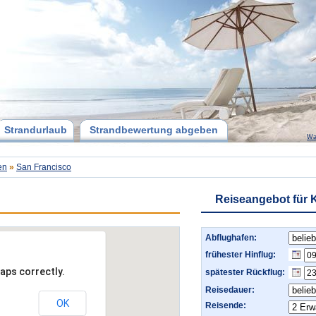
Strandurlaub
Strandbewertung abgeben
Wa
en
»
San Francisco
Reiseangebot für K
Abflughafen:
frühester Hinflug:
aps correctly.
spätester Rückflug:
Reisedauer:
OK
Reisende: