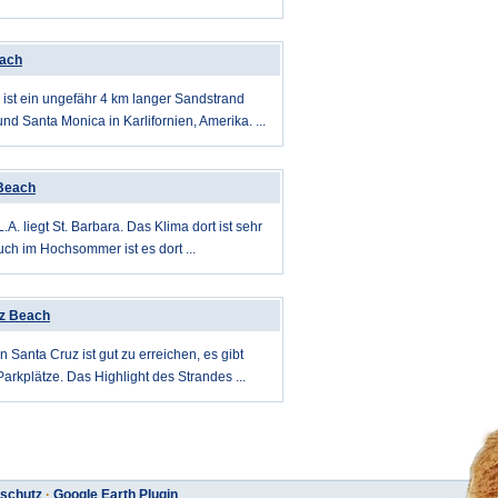
each
ist ein ungefähr 4 km langer Sandstrand
nd Santa Monica in Karlifornien, Amerika. ...
 Beach
.A. liegt St. Barbara. Das Klima dort ist sehr
h im Hochsommer ist es dort ...
z Beach
 Santa Cruz ist gut zu erreichen, es gibt
arkplätze. Das Highlight des Strandes ...
schutz
·
Google Earth Plugin