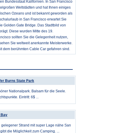
hen Bundesstaat Kalifornien. In San Francisco
telgroßen Weltstädten und hat Ihnen einiges
zifischen Ozeans und ist bekannt geworden als
halurlaub in San Francisco erwartet Sie
ie Golden Gate Bridge. Das Stadtbild von
prägt. Diese wurden Mitte des 19.
ncisco sollten Sie die Gelegenheit nutzen,
ehen Sie weltweit anerkannte Meisterwerke.
mit dem berühmten Cable Car gefahren sind.
ffer Burns State Park
öner Nationalpark. Balsam für die Seele.
tspunkte. Eintritt: 6$ ...
 Bay
gelegener Strand mit super Lage nähe San
 gibt die Möglichkeit zum Camping. ...