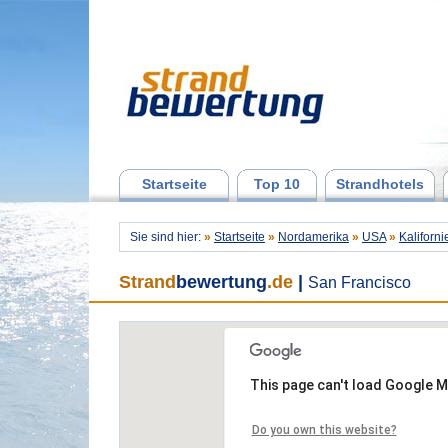
Startseite
Top 10
Strandhotels
Sie sind hier:
»
Startseite
»
Nordamerika
»
USA
»
Kaliforni
Strand
bewertung
.de
|
San Francisco
This page can't load Google M
Do you own this website?