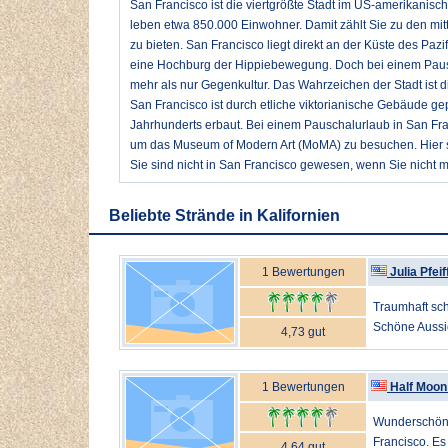
San Francisco ist die viertgrößte Stadt im US-amerikanisc
leben etwa 850.000 Einwohner. Damit zählt Sie zu den mit
zu bieten. San Francisco liegt direkt an der Küste des Pa
eine Hochburg der Hippiebewegung. Doch bei einem Pausc
mehr als nur Gegenkultur. Das Wahrzeichen der Stadt ist d
San Francisco ist durch etliche viktorianische Gebäude ge
Jahrhunderts erbaut. Bei einem Pauschalurlaub in San Fra
um das Museum of Modern Art (MoMA) zu besuchen. Hier s
Sie sind nicht in San Francisco gewesen, wenn Sie nicht 
Beliebte Strände in Kalifornien
1 Bewertungen
Julia Pfei
Traumhaft sch
Schöne Aussich
4,73 gut
1 Bewertungen
Half Moon
Wunderschön 
Francisco. Es
4,64 gut