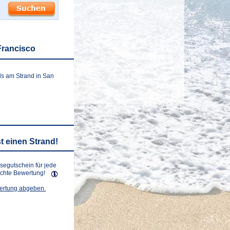
Francisco
ls am Strand in San
t einen Strand!
isegutschein für jede
lichte Bewertung!
wertung abgeben.