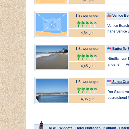
1 Bewertungen
Venice B
Venice Beach 
nahe Venice u
4,64 gut
1 Bewertungen
Butterfly
Nördlich von L
angenehm. Auc
4,45 gut
1 Bewertungen
Santa Cru
Der Strand von
ausreichend P
4,36 gut
AGB
·
Widgets
·
Hotel eintragen
·
Kontakt
·
Daten