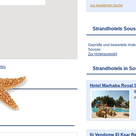
zur erweiterten Suche
Strandhotels Sou
Geprüfte und bewertete Hote
Sousse:
Zur Hotelauswahl
rtes
Strandhotels in S
Hotel Marhaba Royal 
A
lti Vendome El Ksar R