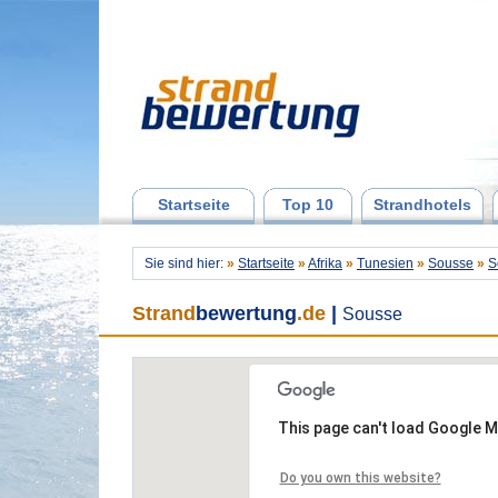
Startseite
Top 10
Strandhotels
Sie sind hier:
»
Startseite
»
Afrika
»
Tunesien
»
Sousse
»
S
Strand
bewertung
.de
|
Sousse
This page can't load Google M
Do you own this website?