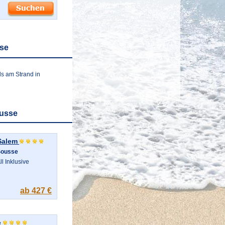
sse
ls am Strand in
ousse
Salem
Sousse
ll Inklusive
ab 427 €
e