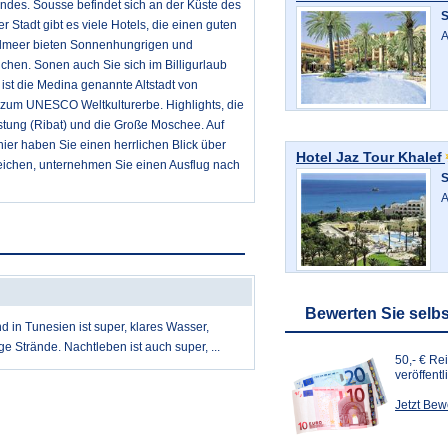
andes. Sousse befindet sich an der Küste des
der Stadt gibt es viele Hotels, die einen guten
A
telmeer bieten Sonnenhungrigen und
hen. Sonen auch Sie sich im Billigurlaub
ist die Medina genannte Altstadt von
zum UNESCO Weltkulturerbe. Highlights, die
stung (Ribat) und die Große Moschee. Auf
hier haben Sie einen herrlichen Blick über
Hotel Jaz Tour Khalef
eichen, unternehmen Sie einen Ausflug nach
A
Bewerten Sie selbs
nd in Tunesien ist super, klares Wasser,
e Strände. Nachtleben ist auch super, ...
50,- € Re
veröffent
Jetzt Be