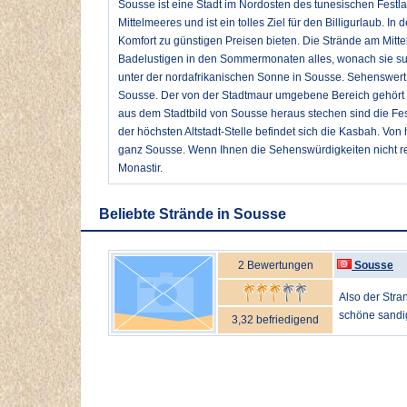
Sousse ist eine Stadt im Nordosten des tunesischen Festl
Mittelmeeres und ist ein tolles Ziel für den Billigurlaub. In 
Komfort zu günstigen Preisen bieten. Die Strände am Mit
Badelustigen in den Sommermonaten alles, wonach sie suc
unter der nordafrikanischen Sonne in Sousse. Sehenswert 
Sousse. Der von der Stadtmaur umgebene Bereich gehört 
aus dem Stadtbild von Sousse heraus stechen sind die Fe
der höchsten Altstadt-Stelle befindet sich die Kasbah. Von 
ganz Sousse. Wenn Ihnen die Sehenswürdigkeiten nicht r
Monastir.
Beliebte Strände in Sousse
2 Bewertungen
Sousse
Also der Stra
schöne sandig
3,32 befriedigend