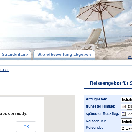
Strandurlaub
Strandbewertung abgeben
Wa
ousse
Reiseangebot für 
Abflughafen:
frühester Hinflug:
aps correctly.
spätester Rückflug:
Reisedauer:
OK
Reisende: