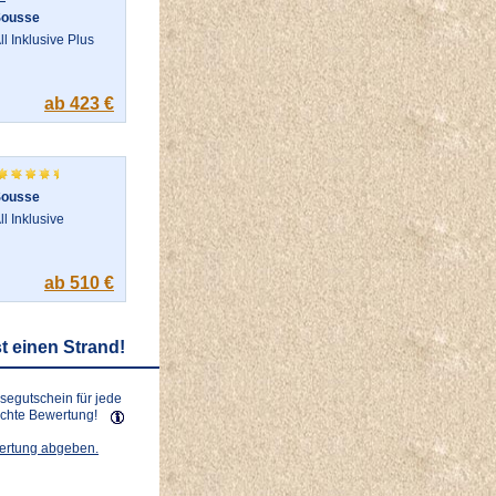
Sousse
ll Inklusive Plus
ab 423 €
Sousse
ll Inklusive
ab 510 €
t einen Strand!
isegutschein für jede
lichte Bewertung!
wertung abgeben.