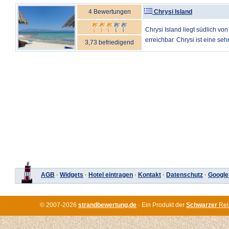
4 Bewertungen
Chrysi Island
Chrysi Island liegt südlich vo
erreichbar. Chrysi ist eine sehr 
3,73 befriedigend
AGB
·
Widgets
·
Hotel eintragen
·
Kontakt
·
Datenschutz
·
Google
© 2007-2026
strandbewertung.de
· Ein Produkt der
Schwarzer
Rei