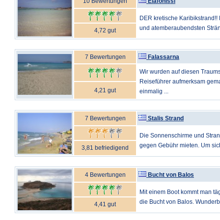
10 Bewertungen
Elafonissi
DER kretische Karibikstrand!! 
und atemberaubendsten Strände
4,72 gut
7 Bewertungen
Falassarna
Wir wurden auf diesen Traums
Reiseführer aufmerksam gemac
4,21 gut
einmalig ...
7 Bewertungen
Stalis Strand
Die Sonnenschirme und Stran
gegen Gebühr mieten. Um sich
3,81 befriedigend
4 Bewertungen
Bucht von Balos
Mit einem Boot kommt man tä
die Bucht von Balos. Wunderba
4,41 gut