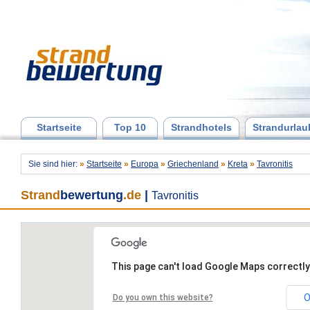
Startseite
Top 10
Strandhotels
Strandurlau
Sie sind hier:
»
Startseite
»
Europa
»
Griechenland
»
Kreta
»
Tavronitis
Strand
bewertung
.de
|
Tavronitis
This page can't load Google Maps correctly
O
Do you own this website?