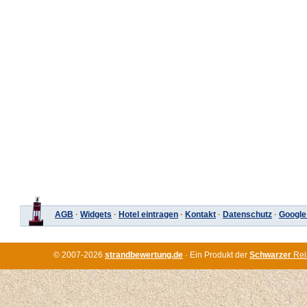
AGB
·
Widgets
·
Hotel eintragen
·
Kontakt
·
Datenschutz
·
Google
© 2007-2026
strandbewertung.de
· Ein Produkt der
Schwarzer
Rei