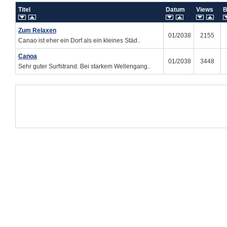
Titel
Datum
Views
B
Zum Relaxen
01/2038
2155
Canao ist eher ein Dorf als ein kleines Städ..
Canoa
01/2038
3448
Sehr guter Surfstrand. Bei starkem Wellengang..