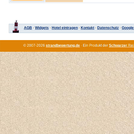
AGB
·
Widgets
·
Hotel eintragen
·
Kontakt
·
Datenschutz
·
Google
© 2007-2026
strandbewertung.de
· Ein Produkt der
Schwarzer
Rei