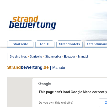
Startseite
Top 10
Strandhotels
Strandurlau
Sie sind hier:
»
Startseite
»
Südamerika
»
Ecuador
»
Manabi
Strand
bewertung
.de
|
Manabi
This page can't load Google Maps correctly
O
Do you own this website?