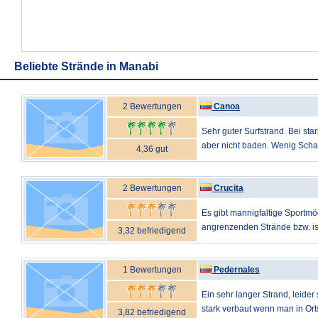
Beliebte Strände in Manabi
2 Bewertungen
Canoa
Sehr guter Surfstrand. Bei s
aber nicht baden. Wenig Schat
4,36 gut
2 Bewertungen
Crucita
Es gibt mannigfaltige Sportmög
angrenzenden Strände bzw. ist 
3,32 befriedigend
1 Bewertungen
Pedernales
Ein sehr langer Strand, leider 
stark verbaut wenn man in Orts
3,82 befriedigend