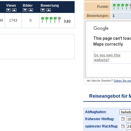
m
Views
Bilder
Bewertung
Punkte:
Bewertungen:
1
38
1743
0
3,82
This page can't loa
Maps correctly.
Do you own this
website?
der falsche Standort?
Geben Sie uns
Reiseangebot für 
Abflughafen:
frühester Hinflug:
spätester Rückflug: