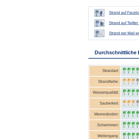
Strand auf Facebo
Strand auf Twitter 
Strand per Mail 
Durchschnittliche
Strandart:
Strandfarbe:
Wasserqualität:
Sauberkeit:
Meeresboden:
Schwimmen:
Wellengang: