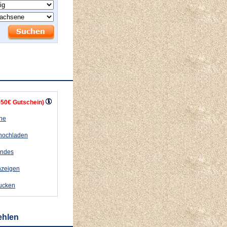
+50€ Gutschein)
ähe
 hochladen
andes
nzeigen
rucken
ehlen