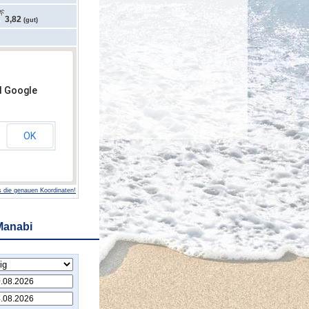
3,82
(gut)
d Google
OK
 die genauen Koordinaten!
Manabi