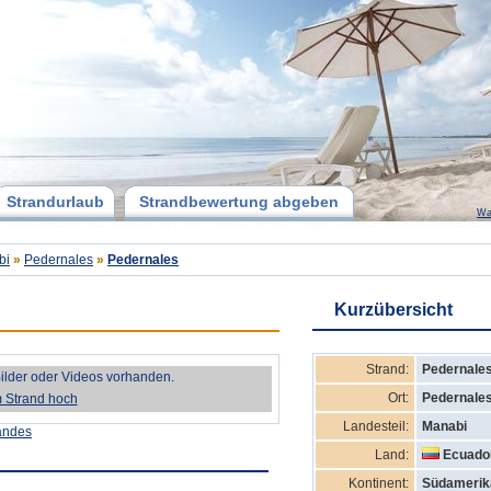
Strandurlaub
Strandbewertung abgeben
Wa
bi
»
Pedernales
»
Pedernales
Kurzübersicht
Strand:
Pedernale
Bilder oder Videos vorhanden.
Ort:
Pedernale
m Strand hoch
Landesteil:
Manabi
andes
Land:
Ecuado
Kontinent:
Südamerik