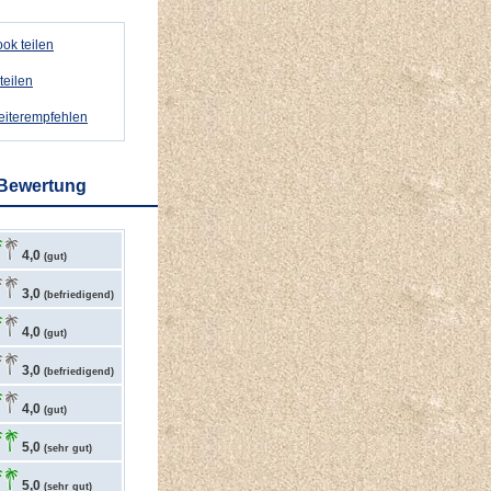
ok teilen
teilen
weiterempfehlen
 Bewertung
4,0
(gut)
3,0
(befriedigend)
4,0
(gut)
3,0
(befriedigend)
4,0
(gut)
5,0
(sehr gut)
5,0
(sehr gut)