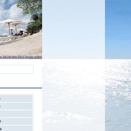
s Sie vor dem Klick wissen sollten
s
s
r
a