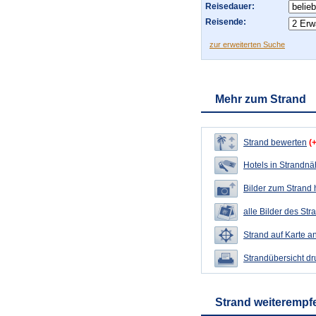
Reisedauer:
Reisende:
zur erweiterten Suche
Mehr zum Strand
Strand bewerten
(
Hotels in Strandn
Bilder zum Strand
alle Bilder des Str
Strand auf Karte a
Strandübersicht d
Strand weiterempf