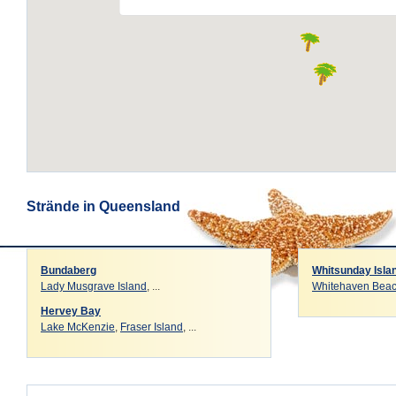
Strände in Queensland
Bundaberg
Whitsunday Islan
Lady Musgrave Island
, ...
Whitehaven Bea
Hervey Bay
Lake McKenzie
,
Fraser Island
, ...