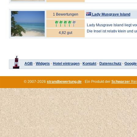
1 Bewertungen
Lady Musgrave Island
Lady Musgrave Island liegt vor
Die Insel ist relativ klein und 
4,82 gut
AGB
·
Widgets
·
Hotel eintragen
·
Kontakt
·
Datenschutz
·
Google
© 2007-2026
strandbewertung.de
· Ein Produkt der
Schwarzer
Rei