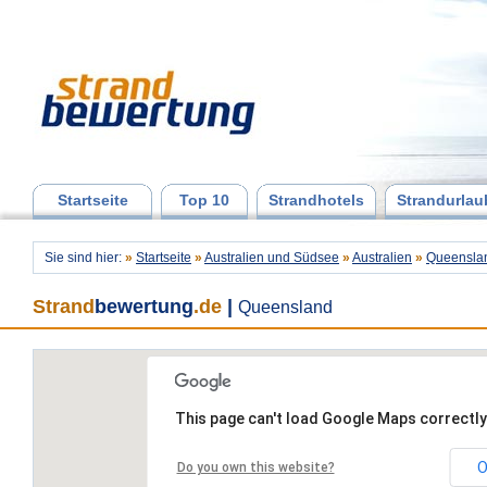
Startseite
Top 10
Strandhotels
Strandurlau
Sie sind hier:
»
Startseite
»
Australien und Südsee
»
Australien
»
Queensla
Strand
bewertung
.de
|
Queensland
This page can't load Google Maps correctly
O
Do you own this website?