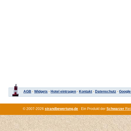
AGB
·
Widgets
·
Hotel eintragen
·
Kontakt
·
Datenschutz
·
Google
© 2007-2026
strandbewertung.de
· Ein Produkt der
Schwarzer
Rei