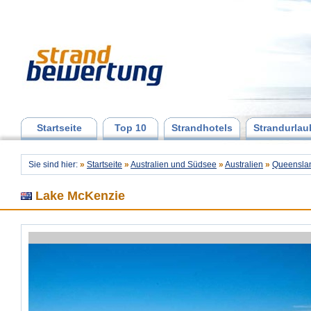
Startseite
Top 10
Strandhotels
Strandurlau
Sie sind hier:
»
Startseite
»
Australien und Südsee
»
Australien
»
Queensla
Lake McKenzie