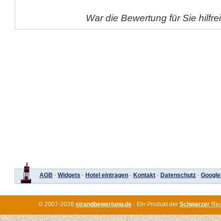
War die Bewertung für Sie hilfr
AGB
·
Widgets
·
Hotel eintragen
·
Kontakt
·
Datenschutz
·
Google
© 2007-2026
strandbewertung.de
· Ein Produkt der
Schwarzer
Rei