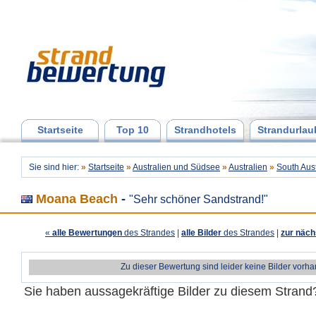
Startseite
Top 10
Strandhotels
Strandurlau
Sie sind hier:
»
Startseite
»
Australien und Südsee
»
Australien
»
South Aust
Moana Beach
-
"Sehr schöner Sandstrand!"
«
alle Bewertungen
des Strandes
|
alle Bilder
des Strandes
|
zur näch
Zu dieser Bewertung sind leider keine Bilder vorh
Sie haben aussagekräftige Bilder zu diesem Stran