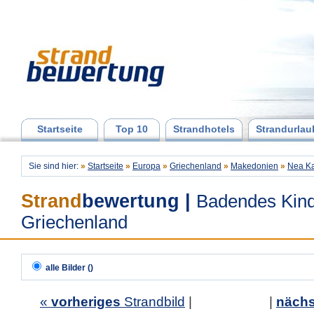
Startseite
Top 10
Strandhotels
Strandurlau
Sie sind hier:
»
Startseite
»
Europa
»
Griechenland
»
Makedonien
»
Nea Ka
Strand
bewertung
|
Badendes Kind
Griechenland
alle Bilder ()
«
vorheriges
Strandbild
| |
nächs