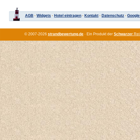
AGB
·
Widgets
·
Hotel eintragen
·
Kontakt
·
Datenschutz
·
Google
© 2007-2026
strandbewertung.de
· Ein Produkt der
Schwarzer
Rei