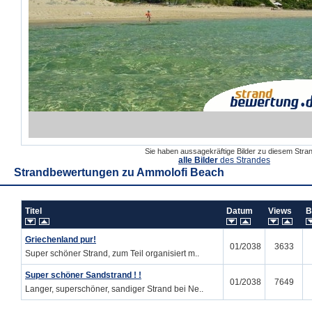
Sie haben aussagekräftige Bilder zu diesem Str
alle Bilder
des Strandes
Strandbewertungen zu
Ammolofi Beach
Titel
Datum
Views
B
Griechenland pur!
01/2038
3633
Super schöner Strand, zum Teil organisiert m..
Super schöner Sandstrand ! !
01/2038
7649
Langer, superschöner, sandiger Strand bei Ne..