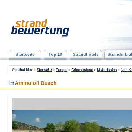
Startseite
Top 10
Strandhotels
Strandurlau
Sie sind hier:
»
Startseite
»
Europa
»
Griechenland
»
Makedonien
»
Nea Ka
Ammolofi Beach