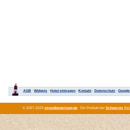
AGB
·
Widgets
·
Hotel eintragen
·
Kontakt
·
Datenschutz
·
Google
© 2007-2026
strandbewertung.de
· Ein Produkt der
Schwarzer
Rei