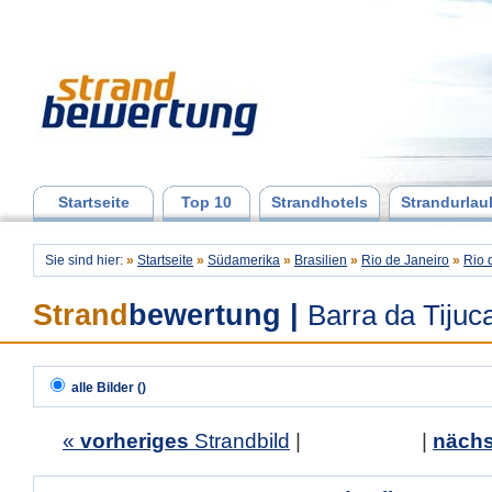
Startseite
Top 10
Strandhotels
Strandurlau
Sie sind hier:
»
Startseite
»
Südamerika
»
Brasilien
»
Rio de Janeiro
»
Rio 
Strand
bewertung
|
Barra da Tijuc
alle Bilder ()
«
vorheriges
Strandbild
| |
nächs