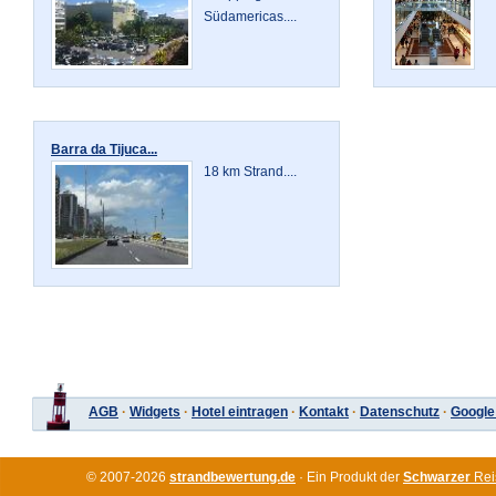
Südamericas....
Barra da Tijuca...
18 km Strand....
AGB
·
Widgets
·
Hotel eintragen
·
Kontakt
·
Datenschutz
·
Google
© 2007-2026
strandbewertung.de
· Ein Produkt der
Schwarzer
Rei