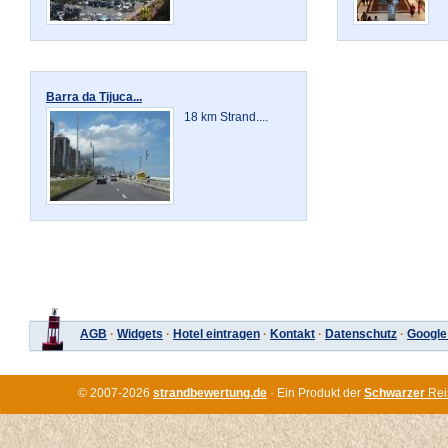
Barra da Tijuca...
18 km Strand....
AGB
·
Widgets
·
Hotel eintragen
·
Kontakt
·
Datenschutz
·
Google
© 2007-2026
strandbewertung.de
· Ein Produkt der
Schwarzer
Rei