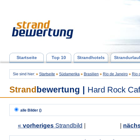
Startseite
Top 10
Strandhotels
Strandurlau
Sie sind hier:
»
Startseite
»
Südamerika
»
Brasilien
»
Rio de Janeiro
»
Rio 
Strand
bewertung
|
Hard Rock Caf
alle Bilder ()
«
vorheriges
Strandbild
| |
nächs