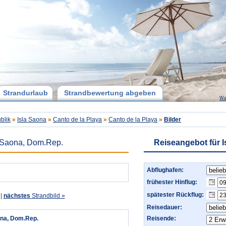
Strandurlaub
Strandbewertung abgeben
Wa
blik
»
Isla Saona
»
Canto de la Playa
»
Canto de la Playa
»
Bilder
a Saona, Dom.Rep.
Reiseangebot für I
Abflughafen:
frühester Hinflug:
spätester Rückflug:
|
nächstes
Strandbild »
Reisedauer:
aona, Dom.Rep.
Reisende: