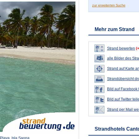
zur erweiterten Suche
Mehr zum Strand
Strand bewerten
(
alle Bilder des Str
Strand auf Karte a
Strandübersicht d
Bild auf Facebook 
Bild auf Twitter teil
Strand per Mail we
Strandhotels Canto
 Playa, Isla Saona