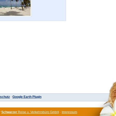
schutz
·
Google Earth Plugin
r
Schwarzer
Reise u. Verkehrsbüro GmbH
·
Impressum