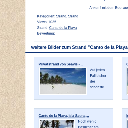
Ankunft mit dem Boot au
Kategorien: Strand, Strand
Views: 1035
Strand:
Canto de la Playa
Bewertung:
weitere Bilder zum Strand "Canto de la Playa
Privatstrand von Seavis - ...
C
Auf jeden
Fall bisher
der
schönste...
Canto de la Playa, Isla Saona,...
I
Noch wenig
Besucher am