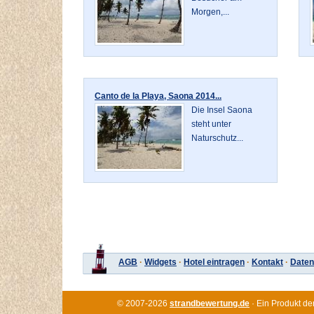
Morgen,...
Canto de la Playa, Saona 2014...
Die Insel Saona
steht unter
Naturschutz...
AGB
·
Widgets
·
Hotel eintragen
·
Kontakt
·
Daten
© 2007-2026
strandbewertung.de
· Ein Produkt de