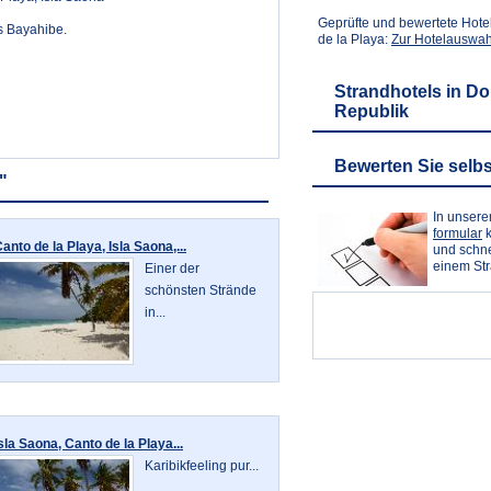
Geprüfte und bewertete Hote
s Bayahibe.
de la Playa:
Zur Hotelauswah
Strandhotels in D
Republik
Bewerten Sie selbs
"
In unser
formular
k
anto de la Playa, Isla Saona,...
und schne
einem St
Einer der
schönsten Strände
in...
sla Saona, Canto de la Playa...
Karibikfeeling pur...