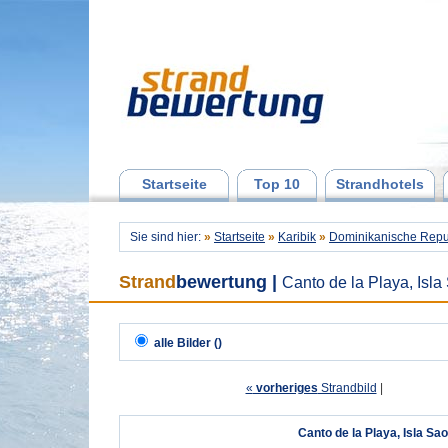
Startseite
Top 10
Strandhotels
Sie sind hier:
»
Startseite
»
Karibik
»
Dominikanische Repu
Strand
bewertung
|
Canto de la Playa, Isl
alle Bilder ()
«
vorheriges
Strandbild
| 
Canto de la Playa, Isla S