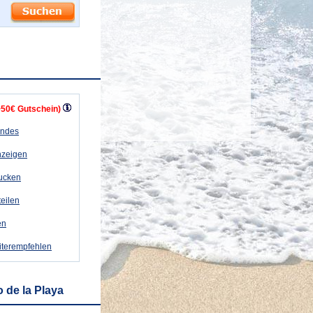
+50€ Gutschein)
andes
nzeigen
rucken
teilen
en
iterempfehlen
 de la Playa