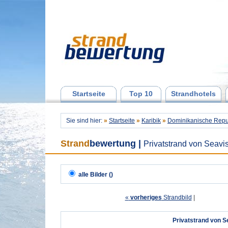
Startseite
Top 10
Strandhotels
Sie sind hier:
»
Startseite
»
Karibik
»
Dominikanische Repu
Strand
bewertung
|
Privatstrand von Seavis
alle Bilder ()
«
vorheriges
Strandbild
| 
Privatstrand von S