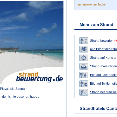
zur erweiterten Suche
Mehr zum Strand
Strand bewerten
(
alle Bilder des Str
Strand auf Karte a
Strandübersicht d
Bild auf Facebook 
Bild auf Twitter teil
 Playa, Isla Saona
Strand per Mail we
d, den ich je gesehen habe..
Strandhotels Canto