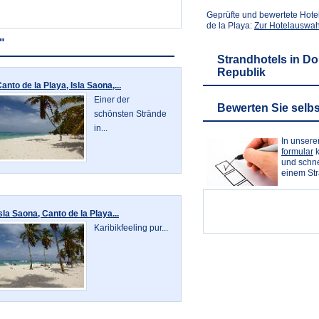
Geprüfte und bewertete Hote
de la Playa:
Zur Hotelauswah
"
Strandhotels in D
Republik
anto de la Playa, Isla Saona,...
Einer der
Bewerten Sie selbs
schönsten Strände
in...
In unser
formular
k
und schne
einem St
sla Saona, Canto de la Playa...
Karibikfeeling pur...