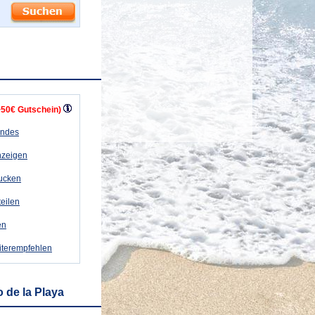
+50€ Gutschein)
andes
nzeigen
rucken
teilen
en
iterempfehlen
 de la Playa