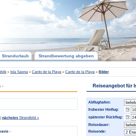
Strandurlaub
Strandbewertung abgeben
Wa
blik
»
Isla Saona
»
Canto de la Playa
»
Canto de la Playa
»
Bilder
 -
Reiseangebot für I
Abflughafen:
frühester Hinflug:
spätester Rückflug:
|
nächstes
Strandbild »
Reisedauer:
eavis -
Reisende: