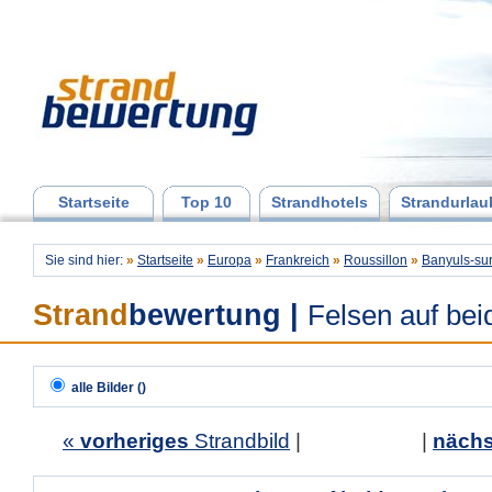
Startseite
Top 10
Strandhotels
Strandurlau
Sie sind hier:
»
Startseite
»
Europa
»
Frankreich
»
Roussillon
»
Banyuls-su
Strand
bewertung
|
Felsen auf bei
alle Bilder ()
«
vorheriges
Strandbild
| |
nächs