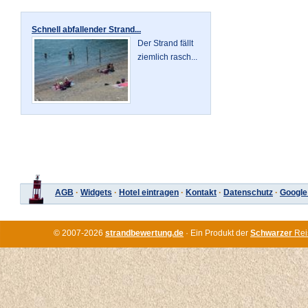
Schnell abfallender Strand...
Der Strand fällt
ziemlich rasch...
AGB
·
Widgets
·
Hotel eintragen
·
Kontakt
·
Datenschutz
·
Google
© 2007-2026
strandbewertung.de
· Ein Produkt der
Schwarzer
Rei