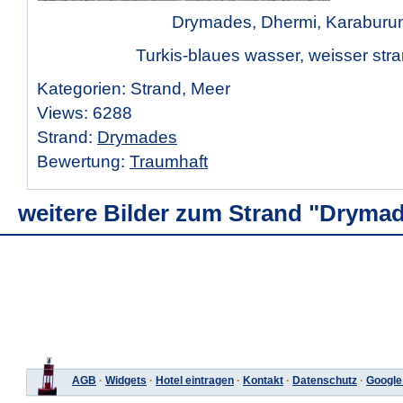
Drymades, Dhermi, Karaburu
Turkis-blaues wasser, weisser stran
Kategorien: Strand, Meer
Views: 6288
Strand:
Drymades
Bewertung:
Traumhaft
weitere Bilder zum Strand "Dryma
AGB
·
Widgets
·
Hotel eintragen
·
Kontakt
·
Datenschutz
·
Google