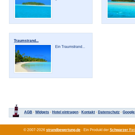
Traumstrand...
Ein Traumstrand...
AGB
·
Widgets
·
Hotel eintragen
·
Kontakt
·
Datenschutz
·
Google
© 2007-2026
strandbewertung.de
· Ein Produkt der
Schwarzer
Rei