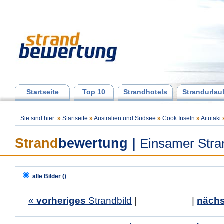
Startseite
Top 10
Strandhotels
Strandurlau
Sie sind hier:
»
Startseite
»
Australien und Südsee
»
Cook Inseln
»
Aitutaki
Strand
bewertung
|
Einsamer Stra
alle Bilder ()
«
vorheriges
Strandbild
| |
nächs