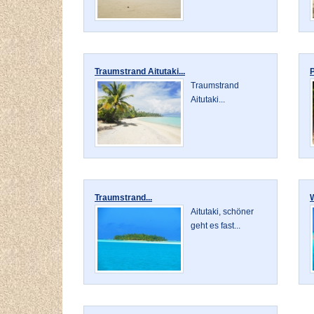
Traumstrand Aitutaki...
P
Traumstrand
Aitutaki...
Traumstrand...
W
Aitutaki, schöner
geht es fast...