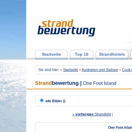
Startseite
Top 10
Strandhotels
Sie sind hier:
»
Startseite
»
Australien und Südsee
»
Cook 
Strand
bewertung
|
One Foot Island
alle Bilder ()
«
vorheriges
Strandbild
| 
One Foot Isla