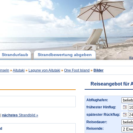
Strandurlaub
Strandbewertung abgeben
Wa
Inseln
»
Aitutaki
»
Lagune von Aitutaki
»
One Foot Island
»
Bilder
Reiseangebot für A
Abflughafen:
frühester Hinflug:
spätester Rückflug:
|
nächstes
Strandbild »
Reisedauer:
nd
Reisende: