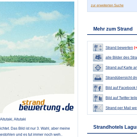
zur erweiterten Suche
Mehr zum Strand
Strand bewerten
(
alle Bilder des Str
Strand auf Karte a
Strandübersicht d
Bild auf Facebook 
Bild auf Twitter teil
Strand per Mail we
itutaki, Aitutaki
Strandhotels Lagun
ichtet. Das Bild ist nur 3. Wahl, aber meine
estohlen und es tut immer noch weh..