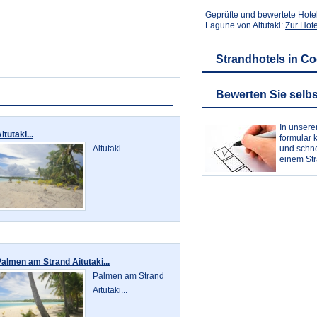
Geprüfte und bewertete Hote
Lagune von Aitutaki:
Zur Hot
Strandhotels in Co
Bewerten Sie selbs
In unser
itutaki...
formular
k
Aitutaki...
und schne
einem St
almen am Strand Aitutaki...
Palmen am Strand
Aitutaki...