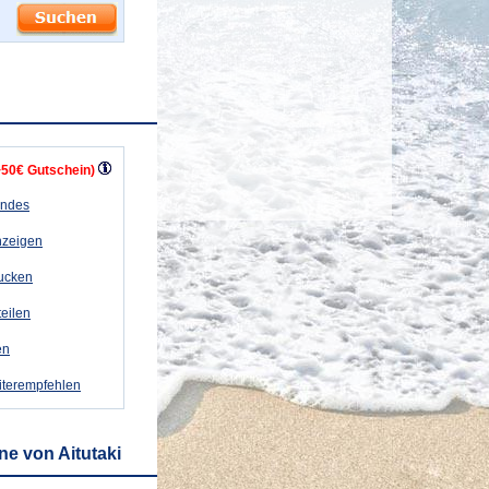
+50€ Gutschein)
andes
nzeigen
rucken
teilen
en
iterempfehlen
e von Aitutaki