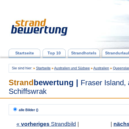
Startseite
Top 10
Strandhotels
Strandurlau
Sie sind hier:
»
Startseite
»
Australien und Südsee
»
Australien
»
Queensla
Strand
bewertung
|
Fraser Island, 
Schiffswrak
alle Bilder ()
«
vorheriges
Strandbild
| |
nächs