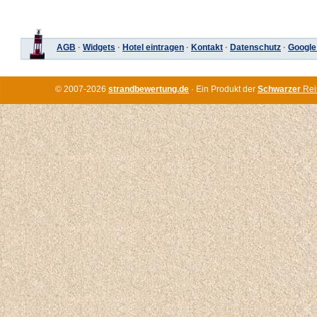
AGB
·
Widgets
·
Hotel eintragen
·
Kontakt
·
Datenschutz
·
Google
© 2007-2026
strandbewertung.de
· Ein Produkt der
Schwarzer
Rei