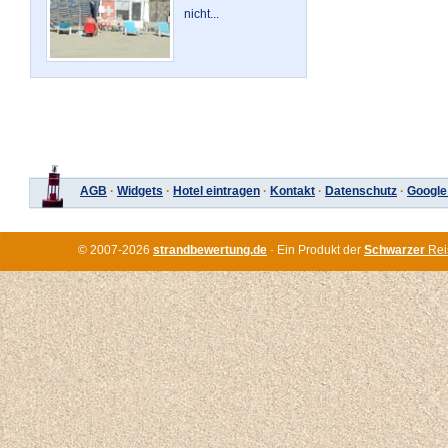
nicht...
AGB
·
Widgets
·
Hotel eintragen
·
Kontakt
·
Datenschutz
·
Google
© 2007-2026
strandbewertung.de
· Ein Produkt der
Schwarzer
Rei