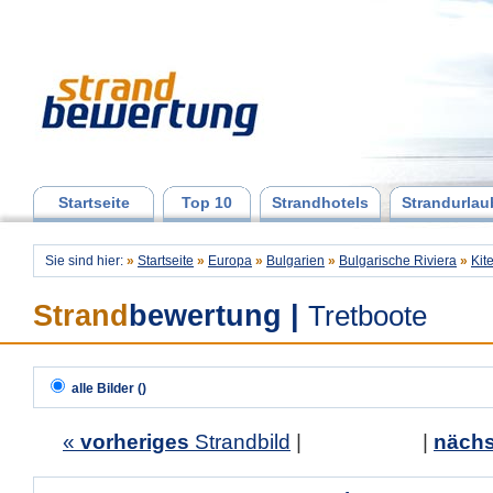
Startseite
Top 10
Strandhotels
Strandurlau
Sie sind hier:
»
Startseite
»
Europa
»
Bulgarien
»
Bulgarische Riviera
»
Kit
Strand
bewertung
|
Tretboote
alle Bilder ()
«
vorheriges
Strandbild
| |
nächs