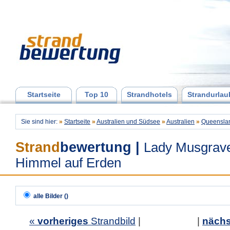
Startseite
Top 10
Strandhotels
Strandurlau
Sie sind hier:
»
Startseite
»
Australien und Südsee
»
Australien
»
Queensla
Strand
bewertung
|
Lady Musgrave
Himmel auf Erden
alle Bilder ()
«
vorheriges
Strandbild
| |
nächs