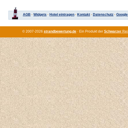
AGB
·
Widgets
·
Hotel eintragen
·
Kontakt
·
Datenschutz
·
Google
© 2007-2026
strandbewertung.de
· Ein Produkt der
Schwarzer
Rei