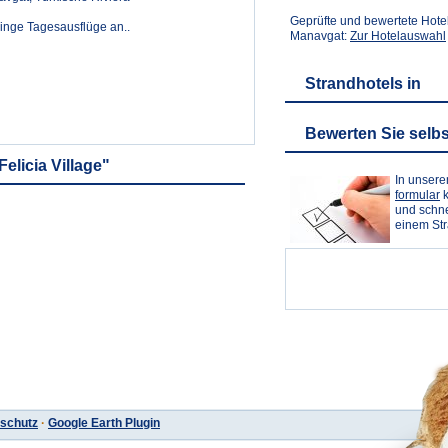
Geprüfte und bewertete Hote
inge Tagesausflüge an..
Manavgat:
Zur Hotelauswahl
Strandhotels in
Bewerten Sie selbs
elicia Village"
In unser
formular
k
und schne
einem St
schutz
·
Google Earth Plugin