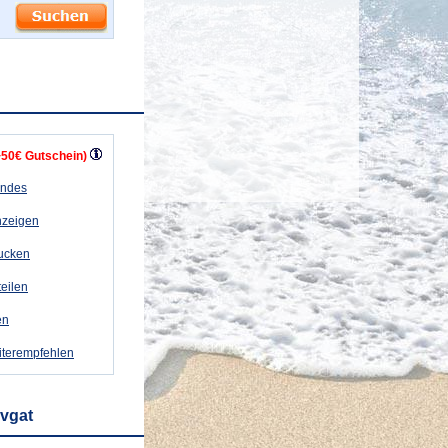
+50€ Gutschein)
andes
nzeigen
rucken
teilen
en
iterempfehlen
vgat