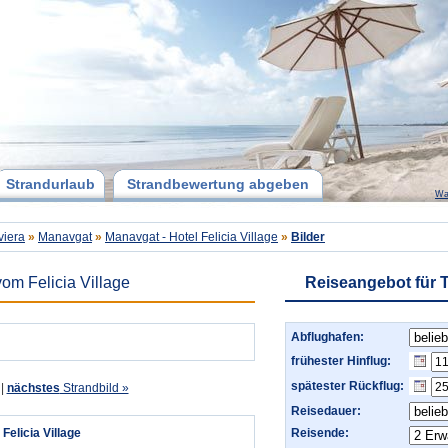
Strandurlaub
Strandbewertung abgeben
Wa
viera
»
Manavgat
»
Manavgat - Hotel Felicia Village
»
Bilder
om Felicia Village
Reiseangebot für T
Abflughafen:
frühester Hinflug:
spätester Rückflug:
|
nächstes
Strandbild »
Reisedauer:
elicia Village
Reisende: