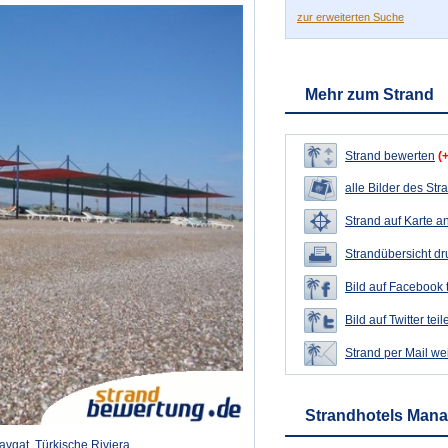
zur erweiterten Suche
Mehr zum Strand
Strand bewerten
(
alle Bilder des Str
Strand auf Karte a
Strandübersicht d
Bild auf Facebook 
Bild auf Twitter teil
Strand per Mail we
Strandhotels Mana
avgat, Türkische Riviera