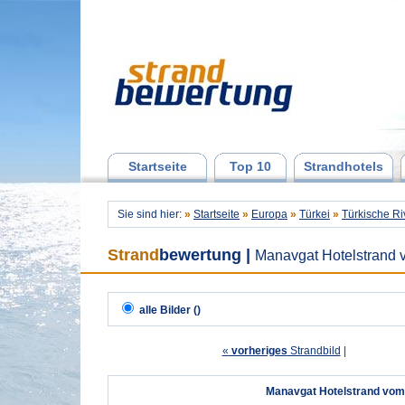
Startseite
Top 10
Strandhotels
Sie sind hier:
»
Startseite
»
Europa
»
Türkei
»
Türkische Ri
Strand
bewertung
|
Manavgat Hotelstrand v
alle Bilder ()
«
vorheriges
Strandbild
| 
Manavgat Hotelstrand vom F