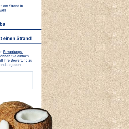
ls am Strand in
wahl
uba
t einen Strand!
em
Bewertungs-
önnen Sie einfach
ll Ihre Bewertung zu
rand abgeben.