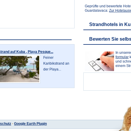
Geprüfte und bewertete Hote
Guardalavaca:
Zur Hotelaus
Strandhotels in K
Bewerten Sie selbs
trand auf Kuba , Playa Pesque...
In unser
formular
k
Feiner
und schne
Karibikstrand an
einem St
der Playa...
schutz
·
Google Earth Plugin