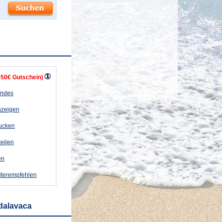
+50€ Gutschein)
andes
nzeigen
rucken
teilen
en
iterempfehlen
dalavaca