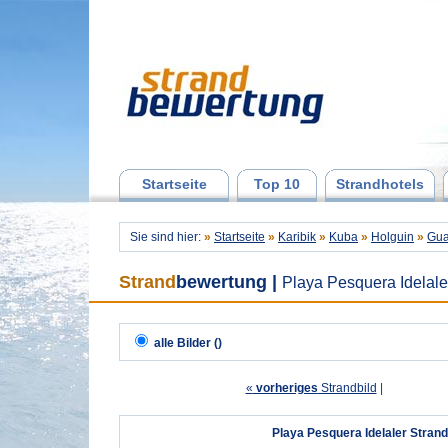
Startseite
Top 10
Strandhotels
Sie sind hier:
»
Startseite
»
Karibik
»
Kuba
»
Holguin
»
Gua
Strand
bewertung
|
Playa Pesquera Idelal
alle Bilder ()
«
vorheriges
Strandbild
| 
Playa Pesquera Idelaler Stran