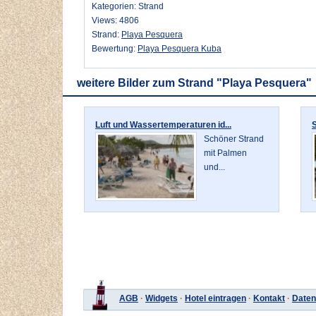
Kategorien: Strand
Views: 4806
Strand:
Playa Pesquera
Bewertung:
Playa Pesquera Kuba
weitere Bilder zum Strand "Playa Pesquera"
Luft und Wassertemperaturen id...
S
Schöner Strand
mit Palmen
und...
AGB
·
Widgets
·
Hotel eintragen
·
Kontakt
·
Daten