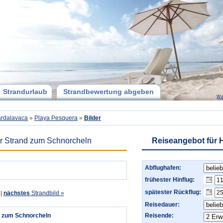
Strandurlaub
Strandbewertung abgeben
Wa
rdalavaca
»
Playa Pesquera
»
Bilder
er Strand zum Schnorcheln
Reiseangebot für 
Abflughafen:
frühester Hinflug:
spätester Rückflug:
|
nächstes
Strandbild »
Reisedauer:
d zum Schnorcheln
Reisende: